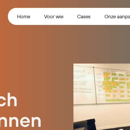
Home
Voor wie
Cases
Onze aanp
sch
innen