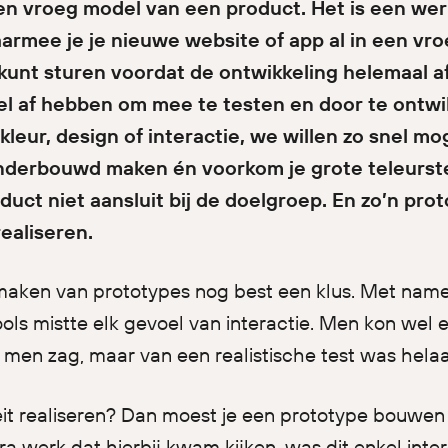
en vroeg model van een product. Het is een we
rmee je je nieuwe website of app al in een vr
 kunt sturen voordat de ontwikkeling helemaal af 
nel af hebben om mee te testen en door te ontwi
kleur, design of interactie, we willen zo snel mog
nderbouwd maken én voorkom je grote teleurste
roduct niet aansluit bij de doelgroep. En zo’n p
realiseren.
 maken van prototypes nog best een klus. Met nam
ols mistte elk gevoel van interactie. Men kon we
t men zag, maar van een realistische test was hela
iteit realiseren? Dan moest je een prototype bouwe
a werk dat hierbij kwam kijken, was dit enkel inter