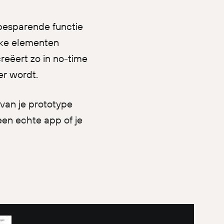
dbesparende functie
jke elementen
creëert zo in no-time
her wordt.
van je prototype
een echte app of je