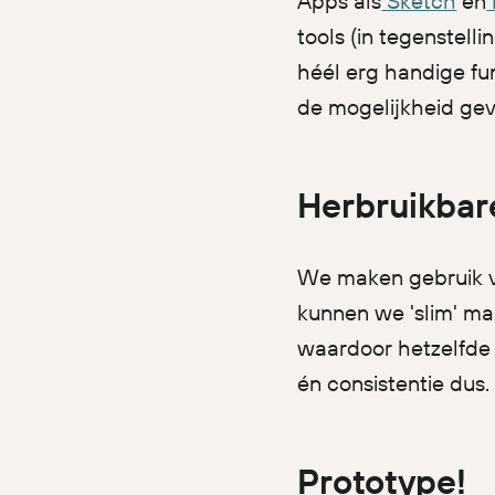
Apps als
Sketch
en
tools (in tegenstell
héél erg handige fu
de mogelijkheid gev
Herbruikbar
We maken gebruik v
kunnen we 'slim' mak
waardoor hetzelfde 
én consistentie dus.
Prototype!