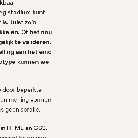
rkbaar
oeg stadium kunt
is. Juist zo’n
kkelen. Of het nou
elijk te valideren.
lling aan het eind
rototype kunnen we
e door beperkte
l een mening vormen
as geen sprake.
n in HTML en CSS.
essant bij de écht