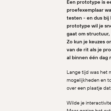
Een prototype is e
proefexemplaar waa
testen - en dus bij
prototype wil je s
gaat om structuur, 
Zo kun je keuzes o
van de rit als je p
al binnen één dag 
Lange tijd was het
mogelijkheden en to
over een plaatje da
Wilde je interactiv
Maar gezien het extr