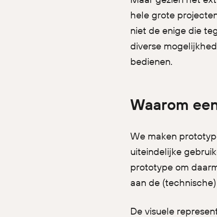
hele grote projecten
niet de enige die t
diverse mogelijkhe
bedienen.
Waarom een
We maken prototypes
uiteindelijke gebru
prototype om daarme
aan de (technische
De visuele represen