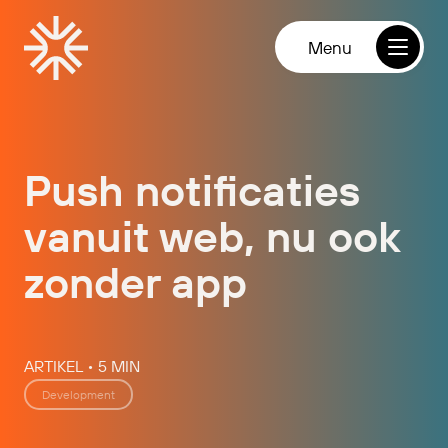
Direct naar de inhoud
Homepage
open
Menu
Push notificaties
vanuit web, nu ook
zonder app
ARTIKEL • 5 MIN
Development